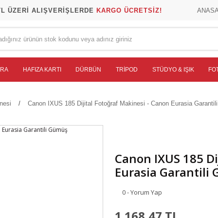
TL ÜZERİ ALIŞVERİŞLERDE
KARGO ÜCRETSİZ!
ANAS
ERA
HAFIZA KARTI
DÜRBÜN
TRIPOD
STÜDYO & IŞIK
FO
nesi
Canon IXUS 185 Dijital Fotoğraf Makinesi - Canon Eurasia Garanti
Canon IXUS 185 Di
Eurasia Garantili
0 - Yorum Yap
1.168,47 TL