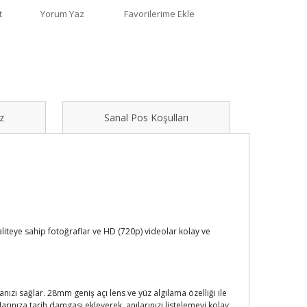
t
Yorum Yaz
z
Sanal Pos Koşulları
liteye sahip fotoğraflar ve HD (720p) videolar kolay ve
ızı sağlar. 28mm geniş açı lens ve yüz algılama özelliği ile
flarınıza tarih damgası ekleyerek, anılarınızı listelemeyi kolay