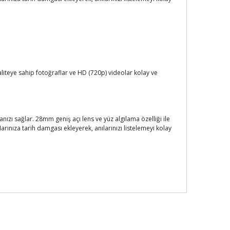
liteye sahip fotoğraflar ve HD (720p) videolar kolay ve
ızı sağlar. 28mm geniş açı lens ve yüz algılama özelliği ile
flarınıza tarih damgası ekleyerek, anılarınızı listelemeyi kolay
ımıza iletebilirsiniz.