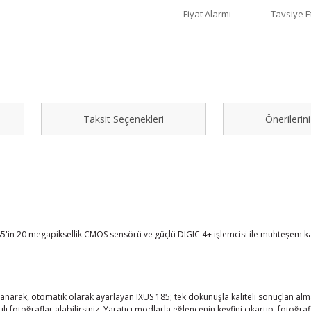
Fiyat Alarmı
Tavsiye E
Taksit Seçenekleri
Önerilerini
185'in 20 megapiksellik CMOS sensörü ve güçlü DIGIC 4+ işlemcisi ile muhteşem ka
narak, otomatik olarak ayarlayan IXUS 185; tek dokunuşla kaliteli sonuçlan alman
tılı fotoğraflar alabilirsiniz. Yaratıcı modlarla eğlencenin keyfini çıkartıp, fotoğra