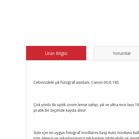
Ürün Bilgisi
Yorumlar
Cebinizdeki şık fotoğraf asistanı. Canon IXUS 185
Çok yönlü 8x optik zoom lense sahip, şık ve ultra ince Ixus 
pratik bir biçimde kayda alınır.
Sizin için en uygun fotoğraf modlarını Easy Auto modunu kulla
tüm ailenizi ve arkadaşlarınızı tek kareye sığdırabilir ve ayrın