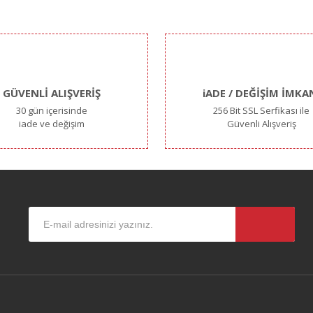
Yorum Yaz
GÜVENLİ ALIŞVERİŞ
iADE / DEĞİŞİM İMKA
30 gün içerisinde
256 Bit SSL Serfikası ile
iade ve değişim
Güvenli Alışveriş
Gönder