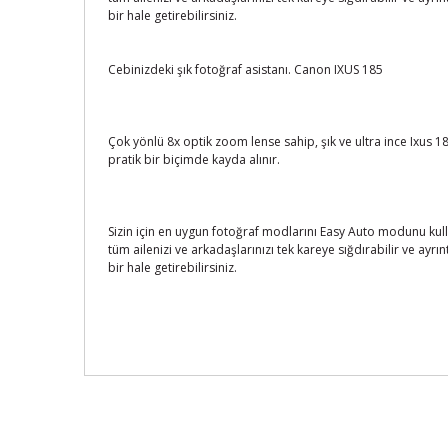
bir hale getirebilirsiniz.
Cebinizdeki şık fotoğraf asistanı. Canon IXUS 185
Çok yönlü 8x optik zoom lense sahip, şık ve ultra ince Ixus 
pratik bir biçimde kayda alınır.
Sizin için en uygun fotoğraf modlarını Easy Auto modunu kulla
tüm ailenizi ve arkadaşlarınızı tek kareye sığdırabilir ve ayrın
bir hale getirebilirsiniz.
Bu ürünün fiyat bilgisi, resim, ürün açıklamalarında ve d
Sanal Pos Koşulları için
tıklayınız.
Görüş ve önerileriniz için teşekkür ederiz.