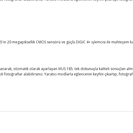
185'in 20 megapiksellik CMOS sensörü ve güçlü DIGIC 4+ işlemcisi ile muhteşem ka
narak, otomatik olarak ayarlayan IXUS 185; tek dokunuşla kaliteli sonuçlan alman
tılı fotoğraflar alabilirsiniz. Yaratıcı modlarla eğlencenin keyfini çıkartıp, fotoğra
iğer konularda yetersiz gördüğünüz noktaları öneri formunu kullanarak taraf
Bu ürüne ilk yorumu siz yapın!