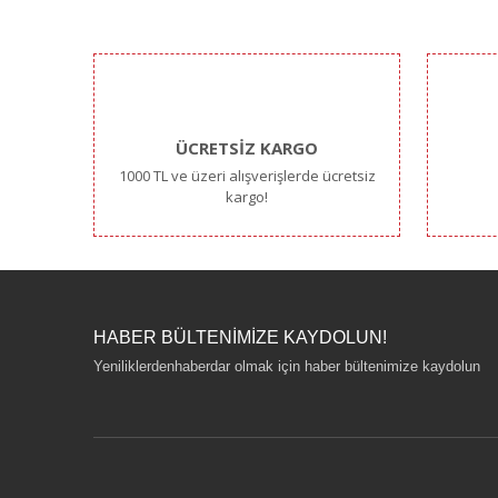
Ürün resmi kalitesiz, bozuk veya görüntülenemiyor.
Ürün açıklamasında eksik bilgiler bulunuyor.
Ürün bilgilerinde hatalar bulunuyor.
Ürün fiyatı diğer sitelerden daha pahalı.
Bu ürüne benzer farklı alternatifler olmalı.
ÜCRETSİZ KARGO
1000 TL ve üzeri alışverişlerde ücretsiz
kargo!
HABER BÜLTENİMİZE KAYDOLUN!
Yeniliklerdenhaberdar olmak için haber bültenimize kaydolun