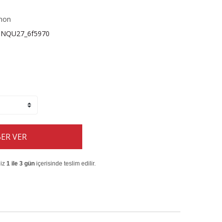
non
JNQU27_6f5970
ER VER
niz
1 ile 3 gün
içerisinde teslim edilir.