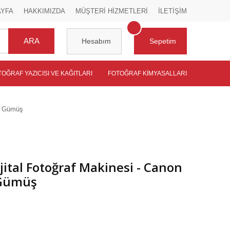
AYFA
HAKKIMIZDA
MÜŞTERİ HİZMETLERİ
İLETİŞİM
ARA
Hesabım
Sepetim
TOĞRAF YAZICISI VE KAĞITLARI
FOTOĞRAF KIMYASALLARI
li Gümüş
jital Fotoğraf Makinesi - Canon
 Gümüş