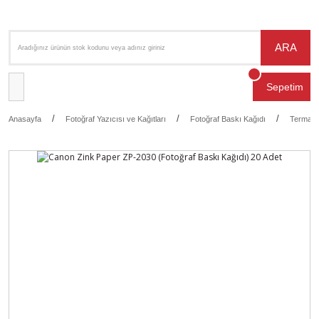
ARA
Sepetim
Anasayfa
Fotoğraf Yazıcısı ve Kağıtları
Fotoğraf Baskı Kağıdı
Termal 