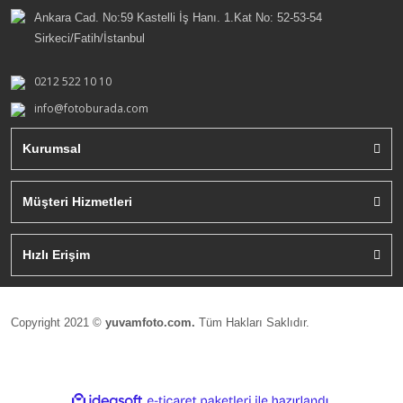
Ankara Cad. No:59 Kastelli İş Hanı. 1.Kat No: 52-53-54
Sirkeci/Fatih/İstanbul
0212 522 10 10
info@fotoburada.com
Kurumsal
Müşteri Hizmetleri
Hızlı Erişim
Copyright 2021 ©
yuvamfoto.com.
Tüm Hakları Saklıdır.
ile
ideasoft
e-