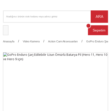
ARA
Sepetim
Anasayfa
Video Kamera
Action Cam Aksesuarları
GoPro Enduro Şarj Ed