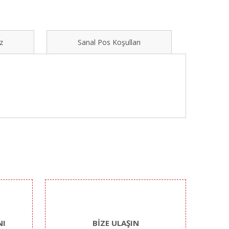
z
Sanal Pos Koşulları
ımıza iletebilirsiniz.
NI
BİZE ULAŞIN