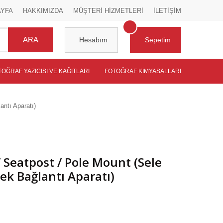
AYFA
HAKKIMIZDA
MÜŞTERİ HİZMETLERİ
İLETİŞİM
ARA
Hesabım
Sepetim
TOĞRAF YAZICISI VE KAĞITLARI
FOTOĞRAF KIMYASALLARI
antı Aparatı)
 Seatpost / Pole Mount (Sele
ek Bağlantı Aparatı)