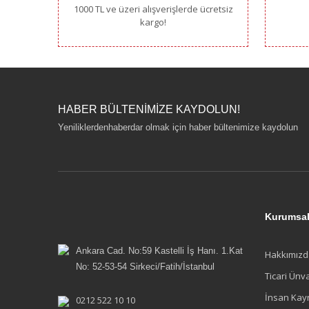
1000 TL ve üzeri alışverişlerde ücretsiz
kargo!
HABER BÜLTENİMİZE KAYDOLUN!
Yeniliklerdenhaberdar olmak için haber bültenimize kaydolun
Kurumsa
Ankara Cad. No:59 Kastelli İş Hanı. 1.Kat
Hakkımızd
No: 52-53-54 Sirkeci/Fatih/İstanbul
Ticari Ünv
İnsan Kay
0212 522 10 10