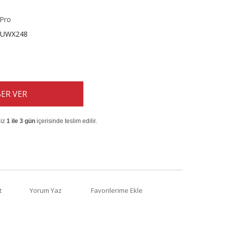
Pro
UWX248
ER VER
niz
1 ile 3 gün
içerisinde teslim edilir.
t
Yorum Yaz