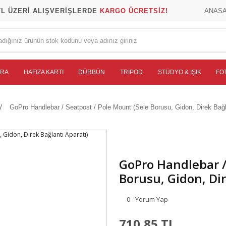
TL ÜZERİ ALIŞVERİŞLERDE
KARGO ÜCRETSİZ!
ANAS
ERA
HAFIZA KARTI
DÜRBÜN
TRIPOD
STÜDYO & IŞIK
FO
GoPro Handlebar / Seatpost / Pole Mount (Sele Borusu, Gidon, Direk Bağl
GoPro Handlebar /
Borusu, Gidon, Dir
0 - Yorum Yap
710,85 TL