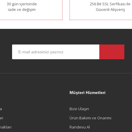
30 gün içerisinde
256 Bit SSL Serfikası ile
iade ve değişim
Güvenli Alışveriş
Gönder
l
Müşteri Hizmetleri
a
Bize Ulaşın
an
Ürün Bakımı ve Onarımı
nakları
Randevu Al