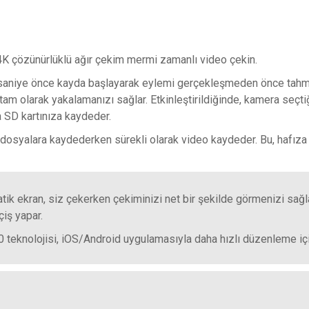
4K çözünürlüklü ağır çekim mermi zamanlı video çekin.
saniye önce kayda başlayarak eylemi gerçekleşmeden önce tahmin
tam olarak yakalamanızı sağlar. Etkinleştirildiğinde, kamera seçtiğ
 SD kartınıza kaydeder.
 dosyalara kaydederken sürekli olarak video kaydeder. Bu, hafıza k
 ekran, siz çekerken çekiminizi net bir şekilde görmenizi sağlar
çiş yapar.
.0 teknolojisi, iOS/Android uygulamasıyla daha hızlı düzenleme i