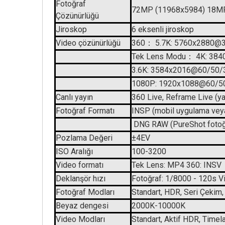
Fotoğraf
72MP (11968x5984) 18MP
Çözünürlüğü
Jiroskop
6 eksenli jiroskop
Video çözünürlüğü
360： 5.7K: 5760x2880@3
Tek Lens Modu： 4K: 38
3.6K: 3584x2016@60/50/
1080P: 1920x1088@60/5
Canlı yayın
360 Live, Reframe Live (yay
Fotoğraf Formatı
INSP (mobil uygulama veya m
DNG RAW (PureShot fotoğr
Pozlama Değeri
±4EV
ISO Aralığı
100-3200
Video formatı
Tek Lens: MP4 360: INSV
Deklanşör hızı
Fotoğraf: 1/8000 - 120s Vi
Fotoğraf Modları
Standart, HDR, Seri Çekim, 
Beyaz dengesi
2000K-10000K
Video Modları
Standart, Aktif HDR, Timel