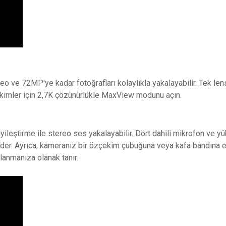
video ve 72MP'ye kadar fotoğrafları kolaylıkla yakalayabilir. Tek l
ekimler için 2,7K çözünürlükle MaxView modunu açın.
iyileştirme ile stereo ses yakalayabilir. Dört dahili mikrofon ve y
der. Ayrıca, kameranız bir özçekim çubuğuna veya kafa bandına 
llanmanıza olanak tanır.