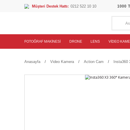
Müşteri Destek Hattı:
0212 522 10 10
1000 
FOTOĞRAF MAKINESI
DRONE
LENS
VIDEO KAM
Anasayfa
Video Kamera
Action Cam
Insta360