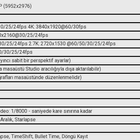
 (5952x2976)
0/25/24fps 4K: 3840x1920@60/30fps
40x2160@30/25/24fps
30/25/24fps 2.7K: 2720x1530 @60/50/30/25/24fps
0/30/25/24fps
ıncı sabit bir perspektif ayarlar)
asaüstü Studio aracılığıyla dışa aktarılabilir)
afları masaüstünde düzenlenmelidir)
deo: 1/8000 - saniyede kare sınırına kadar
Aralık, Starlapse
apse, TimeShift, Bullet Time, Döngü Kayıt