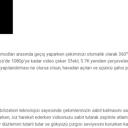
m modları arasında geçiş yaparken çekiminizi otomatik olarak 360
ps'de 1080p'ye kadar video çeker. Efekt, 5.7K yeniden çerçevele
 yapılandırması ne olursa olsun, havadan açıları ve üçüncü şahıs p
bilization teknolojisi sayesinde çekimlerinizin sabit kalmasını s
orurken, siz hareket ederken videonuzu sabit tutarak zeplinle atlama
ay düzlemini tutarlı tutar ve gökyüzü çizgisi seviyesini korurken