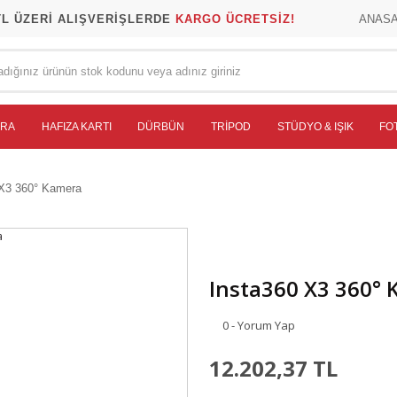
TL ÜZERİ ALIŞVERİŞLERDE
KARGO ÜCRETSİZ!
ANAS
ERA
HAFIZA KARTI
DÜRBÜN
TRIPOD
STÜDYO & IŞIK
FO
 X3 360° Kamera
Insta360 X3 360°
0 - Yorum Yap
12.202,37 TL