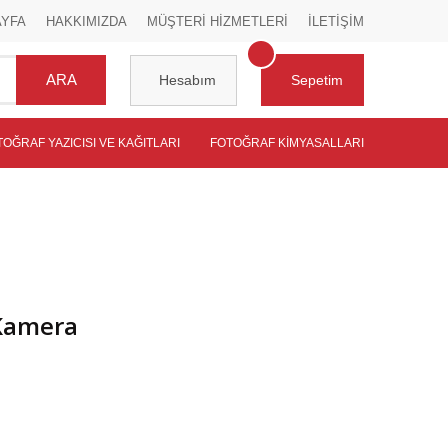
AYFA
HAKKIMIZDA
MÜŞTERİ HİZMETLERİ
İLETİŞİM
ARA
Hesabım
Sepetim
TOĞRAF YAZICISI VE KAĞITLARI
FOTOĞRAF KIMYASALLARI
 Kamera