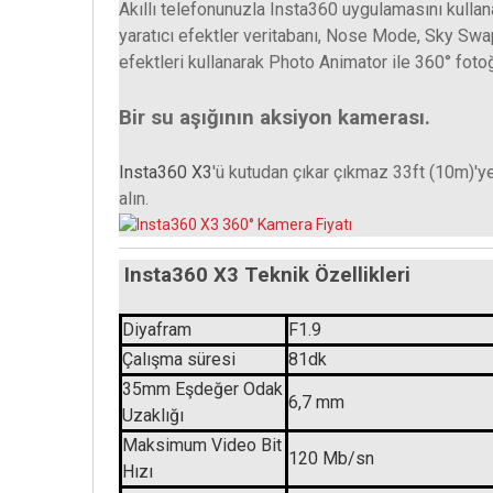
Akıllı telefonunuzla Insta360 uygulamasını kullan
yaratıcı efektler veritabanı, Nose Mode, Sky Swa
efektleri kullanarak Photo Animator ile 360° foto
Bir su aşığının aksiyon kamerası.
Insta360 X3
'ü kutudan çıkar çıkmaz 33ft (10m)'ye 
alın.
Insta360 X3 Teknik Özellikleri
Diyafram
F1.9
Çalışma süresi
81dk
35mm Eşdeğer Odak
6,7 mm
Uzaklığı
Maksimum Video Bit
120 Mb/sn
Hızı