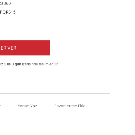
sta360
PQRS15
ER VER
niz
1 ile 3 gün
içerisinde teslim edilir.
t
Yorum Yaz