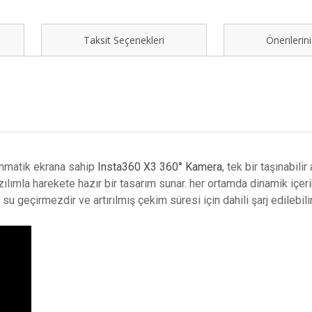
Taksit Seçenekleri
Önerilerini
nmatik ekrana sahip
Insta360 X3 360° Kamera
, tek bir taşınabil
zılımla harekete hazır bir tasarım sunar. her ortamda dinamik içer
u geçirmezdir ve artırılmış çekim süresi için dahili şarj edilebili