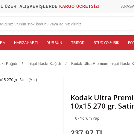
TL ÜZERİ ALIŞVERİŞLERDE
KARGO ÜCRETSİZ!
ANAS
ERA
HAFIZA KARTI
DÜRBÜN
TRIPOD
STÜDYO & IŞIK
FO
skı Kağıdı
Inkjet Baskı Kağıdı
Kodak Ultra Premium Inkjet Baskı K
Kodak Ultra Premi
10x15 270 gr. Sati
0 - Yorum Yap
237,97 TL