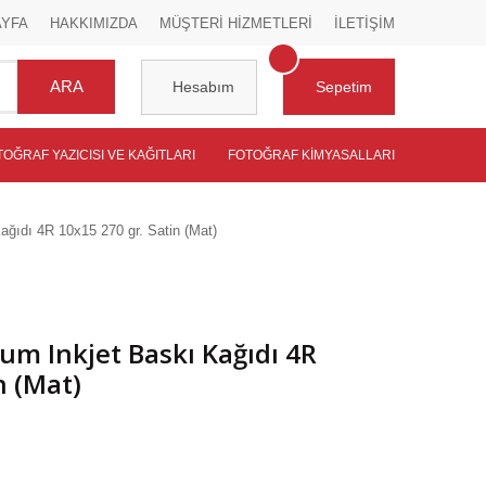
AYFA
HAKKIMIZDA
MÜŞTERİ HİZMETLERİ
İLETİŞİM
ARA
Hesabım
Sepetim
TOĞRAF YAZICISI VE KAĞITLARI
FOTOĞRAF KIMYASALLARI
ağıdı 4R 10x15 270 gr. Satin (Mat)
um Inkjet Baskı Kağıdı 4R
n (Mat)