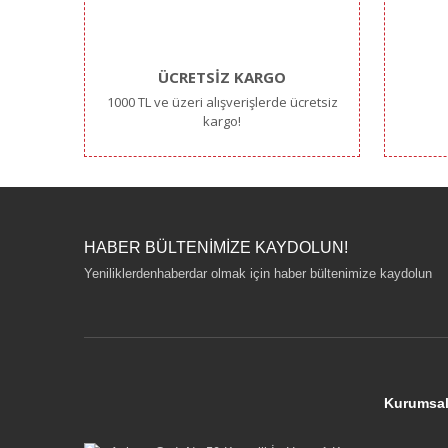
Ürün bilgilerinde hatalar bulunuyor.
Ürün fiyatı diğer sitelerden daha pahalı.
Bu ürüne benzer farklı alternatifler olmalı.
ÜCRETSİZ KARGO
1000 TL ve üzeri alışverişlerde ücretsiz
kargo!
HABER BÜLTENİMİZE KAYDOLUN!
Yeniliklerdenhaberdar olmak için haber bültenimize kaydolun
Kurumsa