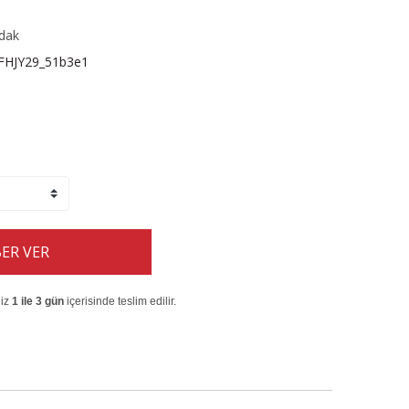
dak
FHJY29_51b3e1
ER VER
niz
1 ile 3 gün
içerisinde teslim edilir.