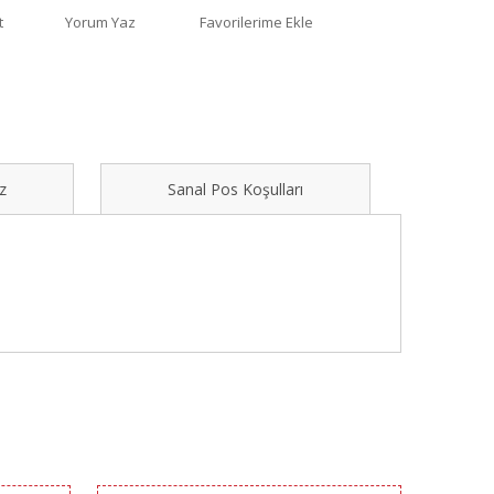
t
Yorum Yaz
z
Sanal Pos Koşulları
ımıza iletebilirsiniz.