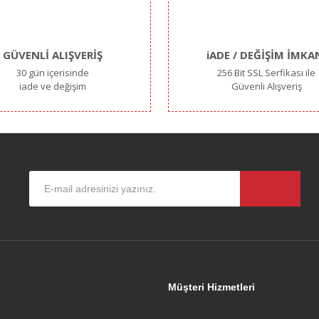
GÜVENLİ ALIŞVERİŞ
iADE / DEĞİŞİM İMKA
30 gün içerisinde
256 Bit SSL Serfikası ile
iade ve değişim
Güvenli Alışveriş
Gönder
l
Müşteri Hizmetleri