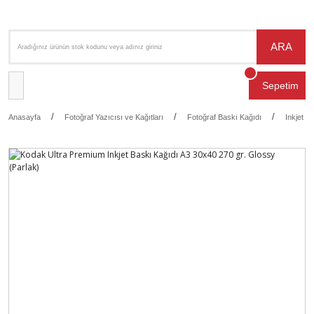
ARA
Sepetim
Anasayfa
Fotoğraf Yazıcısı ve Kağıtları
Fotoğraf Baskı Kağıdı
Inkjet B