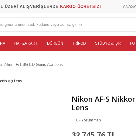
TL ÜZERİ ALIŞVERİŞLERDE
KARGO ÜCRETSİZ!
ANAS
ERA
HAFIZA KARTI
DÜRBÜN
TRIPOD
STÜDYO & IŞIK
FO
or 24mm F/1.8G ED Geniş Açı Lens
Nikon AF-S Nikkor
Lens
0 - Yorum Yap
32.745,76 TL