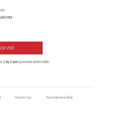
kon
NRVY89
ER VER
niz
1 ile 3 gün
içerisinde teslim edilir.
t
Yorum Yaz