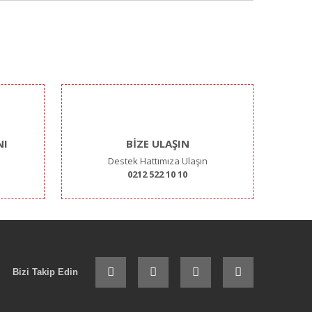
ımıza iletebilirsiniz.
NI
BİZE ULAŞIN
Destek Hattımıza Ulaşın
0212 522 10 10
Bizi Takip Edin