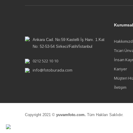
Kurumsa
Ankara Cad. No:59 Kastelli İş Hanı. 1.Kat
Hakkımızd
No: 52-53-54 Sirkeci/Fatih/İstanbul
Ticari Ünv
İnsan Kay
0212 522 10 10
Kariyer
info@fotoburada.com
Müşteri Hi
İletişim
Copyright 2021 ©
yuvamfoto.com.
Tüm Hakları Saklıdır.