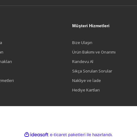
l
Müşteri Hizmetleri
a
Bize Ulaşın
an
Ürün Bakımı ve Onarımı
nakları
Randevu Al
Sıkça Sorulan Sorular
zmetleri
Nakliye ve İade
Hediye Kartları
ile
ideasoft
e-