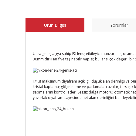
Ürün Bilgisi
Yorumlar
Ultra geniş açıya sahip FX lens; etkileyici manzaralar, dramat
36mm'dir) Hafif ve taşınabilir yapısı; bu lensi çok değerli bi
F/1.8 maksimum diyafram açıklığı; düşük alan derinliği ve pü
kristal kaplama; gölgelenme ve parlamaları azaltır, ters ışık k
sapmalarını kontrol eder. Sessiz dalga motoru; otomatik netl
yuvarlak diyafram sayesinde net alan derinliğini belirleyebili