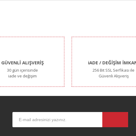
iğer konularda yetersiz gördüğünüz noktaları öneri formunu kullanarak taraf
Bu ürüne ilk yorumu siz yapın!
Yorum Yaz
GÜVENLİ ALIŞVERİŞ
iADE / DEĞİŞİM İMKA
30 gün içerisinde
256 Bit SSL Serfikası ile
iade ve değişim
Güvenli Alışveriş
Gönder