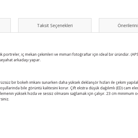
Taksit Seçenekleri
Önerilerini
ik portreler, iç mekan çekimleri ve mimari fotoğraflar için ideal bir üründür. (AP
r seyahat arkadaşı yapar.
rüzsüz bir bokeh imkanı sunarken daha yüksek deklanşör hızları ile çekim yapılab
oşullarinda bile görüntü kalitesini korur. Çift ekstra düşük dağılımlı (ED) cam ele
emenin yüksek hızda ve sessiz olmasını sağlamak için çalışır. 23 cm minimum odak
rsiniz.