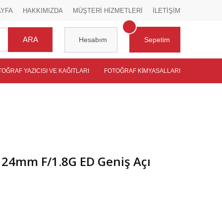
AYFA
HAKKIMIZDA
MÜŞTERİ HİZMETLERİ
İLETİŞİM
ARA
Hesabım
Sepetim
TOĞRAF YAZICISI VE KAĞITLARI
FOTOĞRAF KIMYASALLARI
 24mm F/1.8G ED Geniş Açı