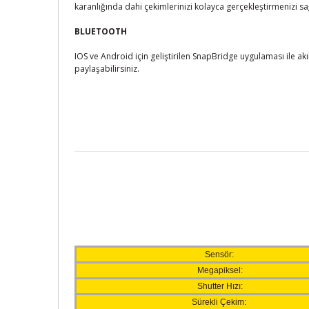
karanlığında dahi çekimlerinizi kolayca gerçekleştirmenizi sa
BLUETOOTH
IOS ve Android için geliştirilen SnapBridge uygulaması ile ak
paylaşabilirsiniz.
Sensör:
Megapiksel:
Shutter Hızı:
Sürekli Çekim: