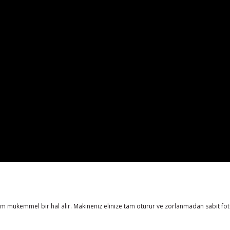
m mükemmel bir hal alır. Makineniz elinize tam oturur ve zorlanmadan sabit fo