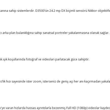
mkanına sahip sistemlerdir. D3500'ün 24.2 mp DX biçimli sensörü Nikkor objektifle
ıcı arka plan bulanıklığına sahip sanatsal portreler yakalanmasına olanak sağlar.
k ışık koşullarında fotoğraf ve videoları parlatacak güce sahiptir.
'lik hızı sayesinde ister zoom, isterseniz de geniş açı her anı kaçırmadan yakalay
 varan hızlarda hassas ayrıntılarla bezenmiş Full HD (1080p) videolar kaydedebi