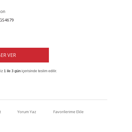
kon
GS4679
ER VER
niz
1 ile 3 gün
içerisinde teslim edilir.
t
Yorum Yaz