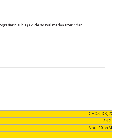
otoğraflarınızı bu şekilde sosyal medya üzerinden
CMOS, DX, 23,5x15,6 mm
24,2 mio
Max : 30 sn Min 1/4.000 sn