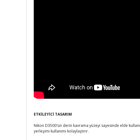
ETKİLEYİCİ TASARIM
Nikon D3500'ün derin kavrama yüzeyi sayesinde elde kullanı
yerleşimi kullanımı kolaylaştırır.