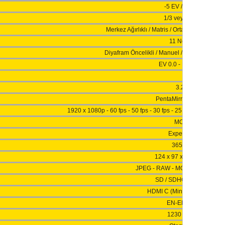
-5 EV / 5 EV
1/3 veya 1/2
Merkez Ağırlıklı / Matris / Ortalama Ölçüm /
11 Nokta
Diyafram Öncelikli / Manuel / Enstantane Önc
EV 0.0 - EV 20.0
3.2"
PentaMirror - Optik
1920 x 1080p - 60 fps - 50 fps - 30 fps - 25 fps - 24 fps / 1
MOV
Expeed 4
365 gr.
124 x 97 x 69.5 mm
JPEG - RAW - MOV - Linear PC
SD / SDHC / SDXC
HDMI C (Mini) - USB 2.0
EN-EL14a
1230 mAh