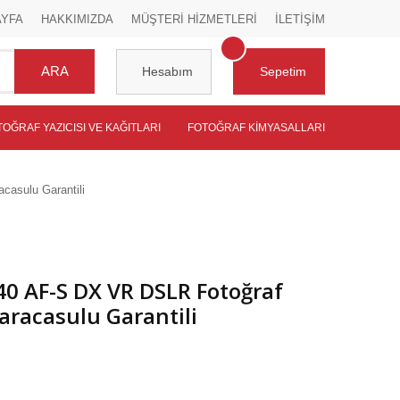
AYFA
HAKKIMIZDA
MÜŞTERİ HİZMETLERİ
İLETİŞİM
ARA
Hesabım
Sepetim
TOĞRAF YAZICISI VE KAĞITLARI
FOTOĞRAF KIMYASALLARI
casulu Garantili
0 AF-S DX VR DSLR Fotoğraf
aracasulu Garantili