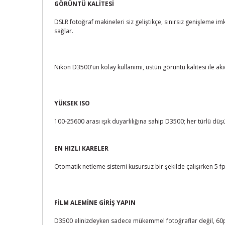
GÖRÜNTÜ KALİTESİ
DSLR fotoğraf makineleri siz geliştikçe, sınırsız genişleme i
sağlar.
Nikon D3500'ün kolay kullanımı, üstün görüntü kalitesi ile ak
YÜKSEK ISO
100-25600 arası ışık duyarlılığına sahip D3500; her türlü düşü
EN HIZLI KARELER
Otomatik netleme sistemi kusursuz bir şekilde çalışırken 5 fps
FİLM ALEMİNE GİRİŞ YAPIN
D3500 elinizdeyken sadece mükemmel fotoğraflar değil, 60p'ye