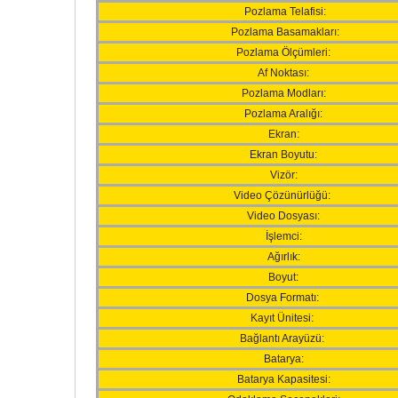
Pozlama Telafisi:
Pozlama Basamakları:
Pozlama Ölçümleri:
Af Noktası:
Pozlama Modları:
Pozlama Aralığı:
Ekran:
Ekran Boyutu:
Vizör:
Video Çözünürlüğü:
Video Dosyası:
İşlemci:
Ağırlık:
Boyut:
Dosya Formatı:
Kayıt Ünitesi:
Bağlantı Arayüzü:
Batarya:
Batarya Kapasitesi: