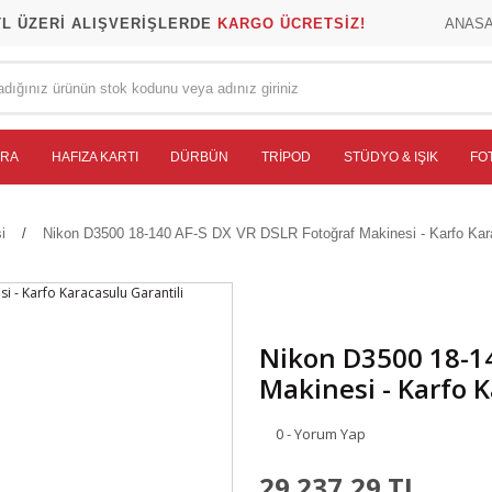
TL ÜZERİ ALIŞVERİŞLERDE
KARGO ÜCRETSİZ!
ANAS
ERA
HAFIZA KARTI
DÜRBÜN
TRIPOD
STÜDYO & IŞIK
FO
i
Nikon D3500 18-140 AF-S DX VR DSLR Fotoğraf Makinesi - Karfo Kara
Nikon D3500 18-14
Makinesi - Karfo K
0 - Yorum Yap
29.237,29 TL