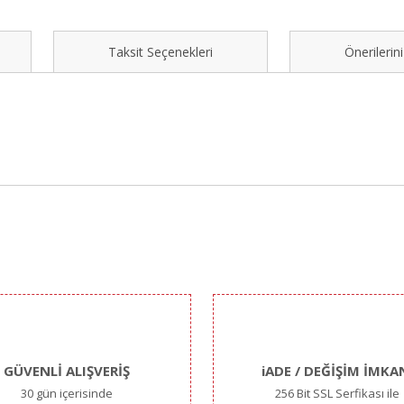
Taksit Seçenekleri
Önerilerini
iğer konularda yetersiz gördüğünüz noktaları öneri formunu kullanarak taraf
Bu ürüne ilk yorumu siz yapın!
Yorum Yaz
GÜVENLİ ALIŞVERİŞ
iADE / DEĞİŞİM İMKA
30 gün içerisinde
256 Bit SSL Serfikası ile