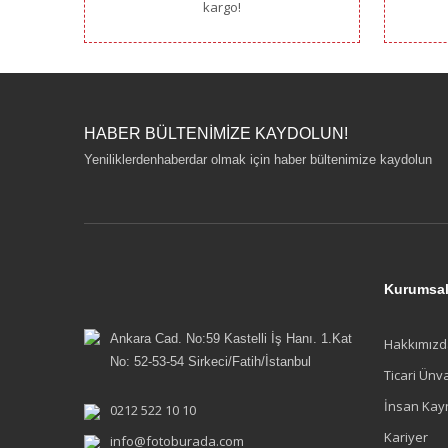
kargo!
HABER BÜLTENİMİZE KAYDOLUN!
Yeniliklerdenhaberdar olmak için haber bültenimize kaydolun
Kurumsa
Ankara Cad. No:59 Kastelli İş Hanı. 1.Kat
Hakkımızd
No: 52-53-54 Sirkeci/Fatih/İstanbul
Ticari Ünv
İnsan Kay
0212 522 10 10
Kariyer
info@fotoburada.com