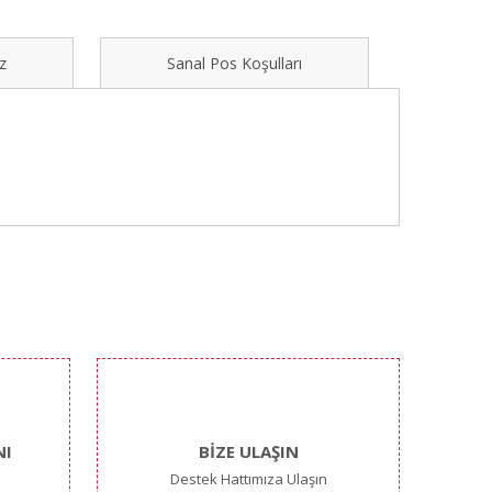
z
Sanal Pos Koşulları
ımıza iletebilirsiniz.
NI
BİZE ULAŞIN
Destek Hattımıza Ulaşın