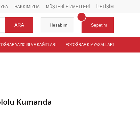
AYFA
HAKKIMIZDA
MÜŞTERİ HİZMETLERİ
İLETİŞİM
ARA
Hesabım
Sepetim
TOĞRAF YAZICISI VE KAĞITLARI
FOTOĞRAF KIMYASALLARI
blolu Kumanda