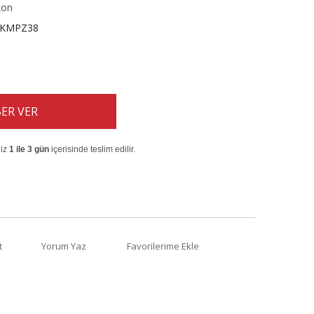
kon
KMPZ38
ER VER
niz
1 ile 3 gün
içerisinde teslim edilir.
t
Yorum Yaz