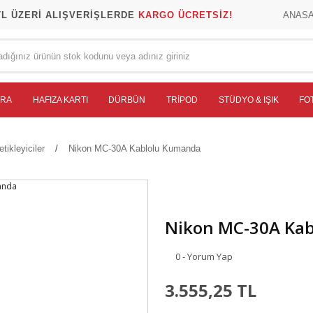
TL ÜZERİ ALIŞVERİŞLERDE
KARGO ÜCRETSİZ!
ANAS
ERA
HAFIZA KARTI
DÜRBÜN
TRIPOD
STÜDYO & IŞIK
FO
ikleyiciler
Nikon MC-30A Kablolu Kumanda
Nikon MC-30A Ka
0 - Yorum Yap
3.555,25 TL