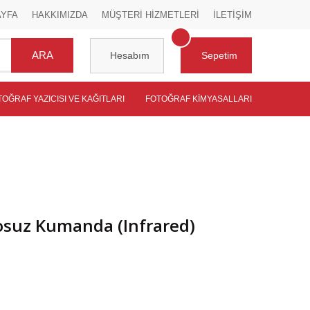
AYFA
HAKKIMIZDA
MÜŞTERİ HİZMETLERİ
İLETİŞİM
ARA
Hesabım
Sepetim
TOĞRAF YAZICISI VE KAĞITLARI
FOTOĞRAF KIMYASALLARI
osuz Kumanda (Infrared)