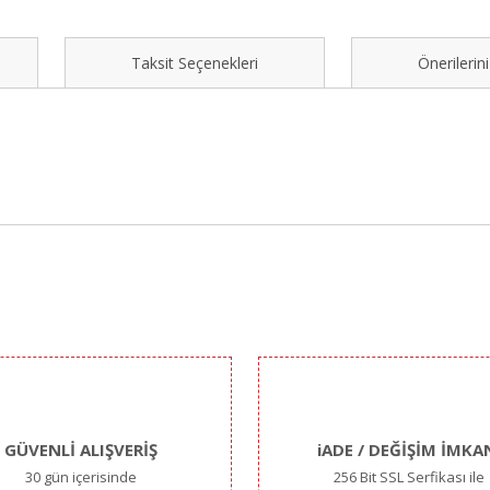
Taksit Seçenekleri
Önerilerini
iğer konularda yetersiz gördüğünüz noktaları öneri formunu kullanarak taraf
Bu ürüne ilk yorumu siz yapın!
Yorum Yaz
GÜVENLİ ALIŞVERİŞ
iADE / DEĞİŞİM İMKA
30 gün içerisinde
256 Bit SSL Serfikası ile