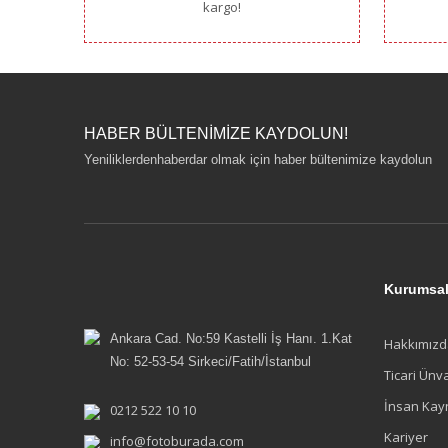
kargo!
HABER BÜLTENİMİZE KAYDOLUN!
Yeniliklerdenhaberdar olmak için haber bültenimize kaydolun
Kurumsa
Ankara Cad. No:59 Kastelli İş Hanı. 1.Kat
Hakkımızd
No: 52-53-54 Sirkeci/Fatih/İstanbul
Ticari Ünv
İnsan Kay
0212 522 10 10
Kariyer
info@fotoburada.com