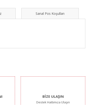
z
Sanal Pos Koşulları
ımıza iletebilirsiniz.
NI
BİZE ULAŞIN
Destek Hattımıza Ulaşın