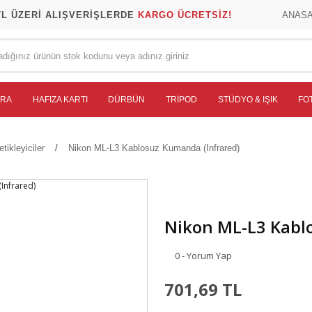
TL ÜZERİ ALIŞVERİŞLERDE
KARGO ÜCRETSİZ!
ANAS
ERA
HAFIZA KARTI
DÜRBÜN
TRIPOD
STÜDYO & IŞIK
FO
ikleyiciler
Nikon ML-L3 Kablosuz Kumanda (Infrared)
Nikon ML-L3 Kabl
0 - Yorum Yap
701,69 TL