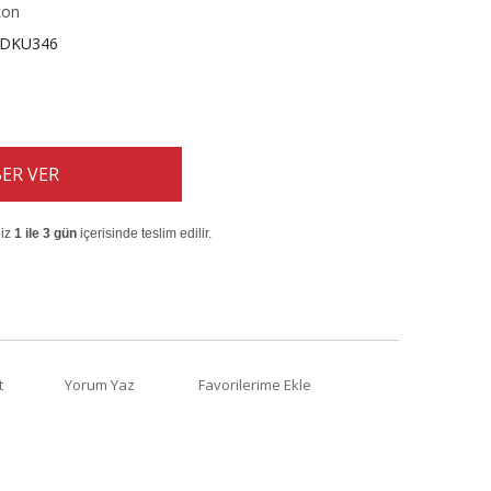
kon
DKU346
ER VER
niz
1 ile 3 gün
içerisinde teslim edilir.
t
Yorum Yaz