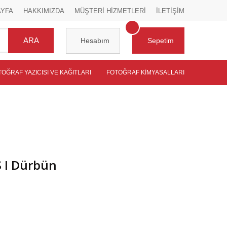
AYFA
HAKKIMIZDA
MÜŞTERİ HİZMETLERİ
İLETİŞİM
ARA
Hesabım
Sepetim
TOĞRAF YAZICISI VE KAĞITLARI
FOTOĞRAF KIMYASALLARI
 I Dürbün