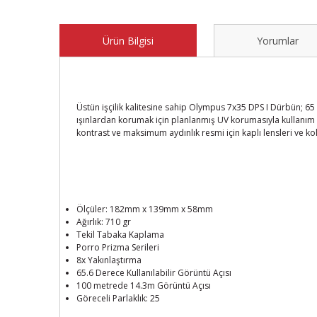
Ürün Bilgisi
Yorumlar
Üstün işçilik kalitesine sahip Olympus 7x35 DPS I Dürbün; 65 de
ışınlardan korumak için planlanmış UV korumasıyla kullanım ko
kontrast ve maksimum aydınlık resmi için kaplı lensleri ve k
Ölçüler: 182mm x 139mm x 58mm
Ağırlık: 710 gr
Tekil Tabaka Kaplama
Porro Prizma Serileri
8x Yakınlaştırma
65.6 Derece Kullanılabilir Görüntü Açısı
100 metrede 14.3m Görüntü Açısı
Göreceli Parlaklık: 25