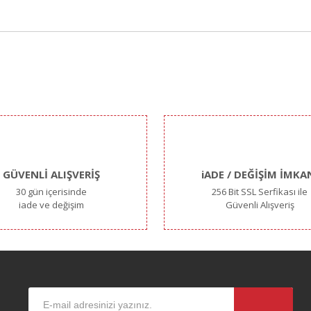
iğer konularda yetersiz gördüğünüz noktaları öneri formunu kullanarak taraf
 BİR DÜRBÜN VE KULLANIŞLI
GÜVENLİ ALIŞVERİŞ
iADE / DEĞİŞİM İMKA
30 gün içerisinde
256 Bit SSL Serfikası ile
iade ve değişim
Güvenli Alışveriş
Gönder