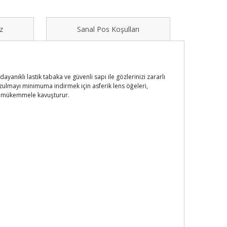
z
Sanal Pos Koşulları
yanıklı lastik tabaka ve güvenli sapı ile gözlerinizi zararlı
ozulmayı minimuma indirmek için asferik lens öğeleri,
ızı mükemmele kavuşturur.