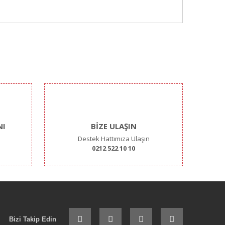
ımıza iletebilirsiniz.
NI
BİZE ULAŞIN
Destek Hattımıza Ulaşın
0212 522 10 10
Bizi Takip Edin