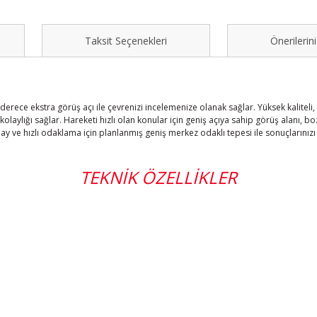
Taksit Seçenekleri
Önerilerini
rece ekstra görüş açı ile çevrenizi incelemenize olanak sağlar. Yüksek kaliteli, da
laylığı sağlar. Hareketi hızlı olan konular için geniş açıya sahip görüş alanı, b
olay ve hızlı odaklama için planlanmış geniş merkez odaklı tepesi ile sonuçların
TEKNİK ÖZELLİKLER