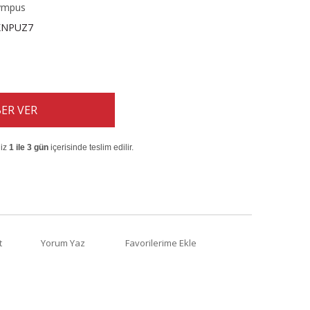
ympus
KNPUZ7
ER VER
niz
1 ile 3 gün
içerisinde teslim edilir.
t
Yorum Yaz