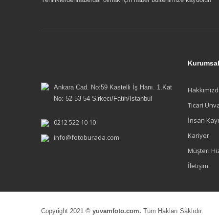
Kurumsa
Ankara Cad. No:59 Kastelli İş Hanı. 1.Kat
Hakkımızd
No: 52-53-54 Sirkeci/Fatih/İstanbul
Ticari Ünv
İnsan Kay
0212 522 10 10
Kariyer
info@fotoburada.com
Müşteri Hi
İletişim
Copyright 2021 ©
yuvamfoto.com.
Tüm Hakları Saklıdır.