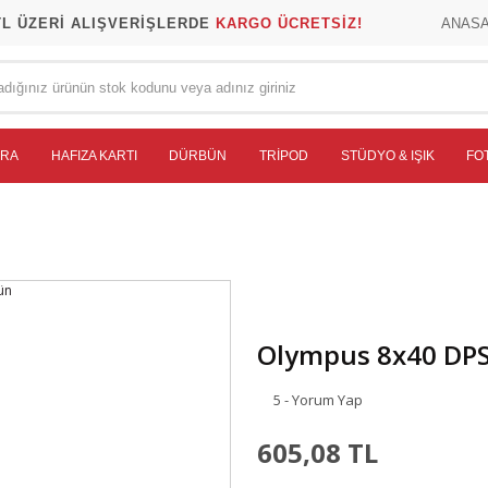
TL ÜZERİ ALIŞVERİŞLERDE
KARGO ÜCRETSİZ!
ANAS
ERA
HAFIZA KARTI
DÜRBÜN
TRIPOD
STÜDYO & IŞIK
FO
Olympus 8x40 DPS
5 - Yorum Yap
605,08 TL