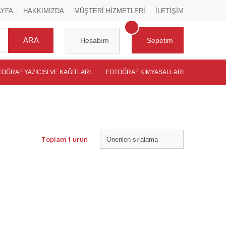
AYFA
HAKKIMIZDA
MÜŞTERİ HİZMETLERİ
İLETİŞİM
ARA
Hesabım
Sepetim
TOĞRAF YAZICISI VE KAĞITLARI
FOTOĞRAF KIMYASALLARI
Toplam 1 ürün