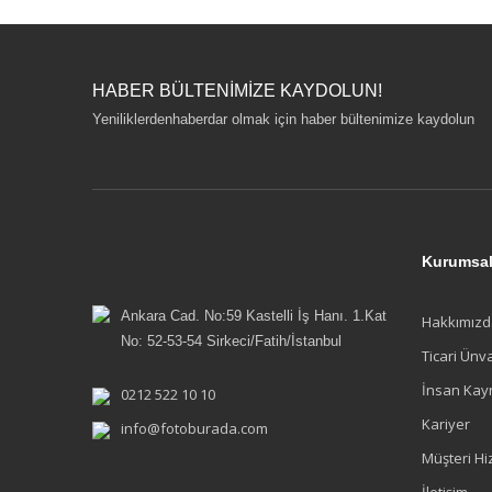
HABER BÜLTENİMİZE KAYDOLUN!
Yeniliklerdenhaberdar olmak için haber bültenimize kaydolun
Kurumsa
Ankara Cad. No:59 Kastelli İş Hanı. 1.Kat
Hakkımızd
No: 52-53-54 Sirkeci/Fatih/İstanbul
Ticari Ünv
İnsan Kay
0212 522 10 10
Kariyer
info@fotoburada.com
Müşteri Hi