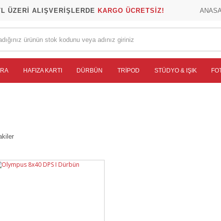
TL ÜZERİ ALIŞVERİŞLERDE
KARGO ÜCRETSİZ!
ANAS
ERA
HAFIZA KARTI
DÜRBÜN
TRIPOD
STÜDYO & IŞIK
FO
kiler